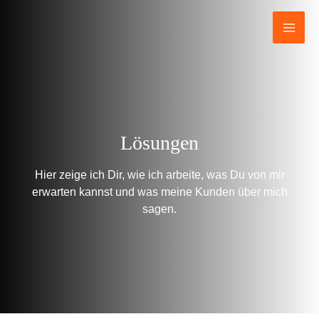
Zum
Inhalt
springen
Lösungen
Hier zeige ich Dir, wie ich arbeite, was Du von mir
erwarten kannst und was meine Kunden über mich
sagen.