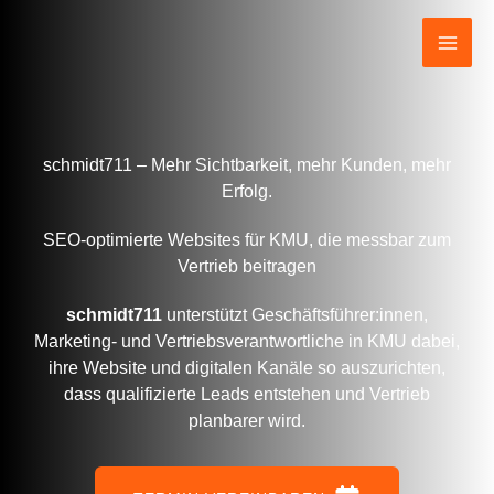
Zum
Inhalt
springen
schmidt711 – Mehr Sichtbarkeit, mehr Kunden, mehr
Erfolg.
SEO-optimierte Websites für KMU, die messbar zum
Vertrieb beitragen
schmidt711
unterstützt Geschäftsführer:innen,
Marketing- und Vertriebsverantwortliche in KMU dabei,
ihre Website und digitalen Kanäle so auszurichten,
dass qualifizierte Leads entstehen und Vertrieb
planbarer wird.