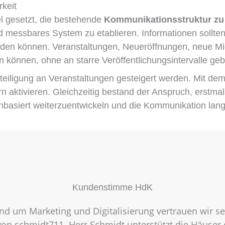
rkeit
l gesetzt, die bestehende
Kommunikationsstruktur zu
und messbares System zu etablieren. Informationen sollten
werden können. Veranstaltungen, Neueröffnungen, neue Mie
 können, ohne an starre Veröffentlichungsintervalle ge
eteiligung an Veranstaltungen gesteigert werden. Mit de
rn aktivieren. Gleichzeitig bestand der Anspruch, erstma
nbasiert weiterzuentwickeln und die Kommunikation langfr
Kundenstimme HdK
nd um Marketing und Digitalisierung vertrauen wir s
 von schmidt711. Herr Schmidt unterstützt die Häuser 