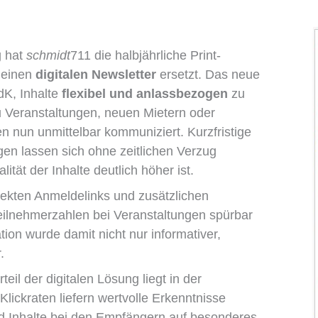
g hat
schmidt
711 die halbjährliche Print-
 einen
digitalen Newsletter
ersetzt. Das neue
dK, Inhalte
flexibel und anlassbezogen
zu
u Veranstaltungen, neuen Mietern oder
n nun unmittelbar kommuniziert. Kurzfristige
n lassen sich ohne zeitlichen Verzug
ität der Inhalte deutlich höher ist.
irekten Anmeldelinks und zusätzlichen
eilnehmerzahlen bei Veranstaltungen spürbar
on wurde damit nicht nur informativer,
.
teil der digitalen Lösung liegt in der
lickraten liefern wertvolle Erkenntnisse
 Inhalte bei den Empfängern auf besonderes