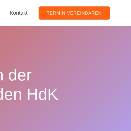
Kontakt
TERMIN VEREINBAREN
n der
 den HdK